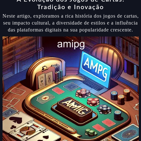
Tradição e Inovação
Neste artigo, exploramos a rica história dos jogos de cartas,
seu impacto cultural, a diversidade de estilos e a influência
das plataformas digitais na sua popularidade crescente.