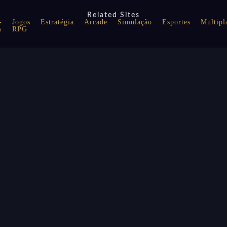
Related Sites
-
Jogos
Estratégia
Arcade
Simulação
Esportes
Multipl
s
RPG